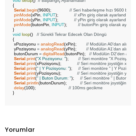
void
setup
(
)
// Başlangıç Ayarlamaları
{
Serial
.
begin
(
9600
)
;
// Seri haberleşme hızı 9600 baudr
pinMode
(
xPin
,
INPUT
)
;
// xPin giriş olarak ayarlandı
pinMode
(
yPin
,
INPUT
)
;
// yPin giriş olarak ayarlandı
pinMode
(
butonPin
,
INPUT
)
;
// butonPin giriş olarak ayarla
}
void
loop
(
)
// Sürekli Tekrar Edecek Olan Döngü
{
xPozisyonu
=
analogRead
(
xPin
)
;
// Modülün A0'dan alınan
yPozisyonu
=
analogRead
(
yPin
)
;
// Modülün A1'dan alınan
butonDurum
=
digitalRead
(
butonPin
)
;
// Modülün D2'den alın
Serial
.
print
(
"X Pozisyonu: "
)
;
// Seri monitöre "X Pozisyonu:"
Serial
.
print
(
xPozisyonu
)
;
// Seri monitöre joystiğin x değe
Serial
.
print
(
" | Y Pozisyonu: "
)
;
// Seri monitöre " | Y Pozisyonu
Serial
.
print
(
yPozisyonu
)
;
// Seri monitöre joystiğin y değe
Serial
.
print
(
" | Buton Durum: "
)
;
// Seri monitöre " | Buton Dur
Serial
.
println
(
butonDurum
)
;
// Seri monitöre joystiğin bu
delay
(
100
)
;
// 100ms gecikme
}
Yorumlar