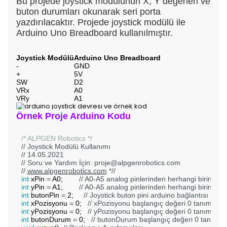
Bu projede joystick modülünün X, Y değerleri ve
buton durumları okunarak seri porta
yazdırılacaktır. Projede joystick modülü ile
Arduino Uno Breadboard kullanılmıştır.
Joystick Modülü
Arduino Uno Breadboard
-
GND
+
5V
SW
D2
VRx
A0
VRy
A1
Örnek Proje Arduino Kodu
/* ALPGEN Robotics */
// Joystick Modülü Kullanımı
// 14.05.2021 
// Soru ve Yardım İçin: 
proje@alpgenrobotics.com
// 
www.alpgenrobotics.com
 *//
int
xPin
=
A0
;
// A0-A5 analog pinlerinden herhangi birine bağ
int
yPin
=
A1
;
// A0-A5 analog pinlerinden herhangi birine bağ
int
butonPin
=
2
;
// Joystick buton pini arduino bağlantısı (Joys
int
xPozisyonu
=
0
;
// xPozisyonu başlangıç değeri 0 tanımland
int
yPozisyonu
=
0
;
// yPozisyonu başlangıç değeri 0 tanımland
int
butonDurum
=
0
;
// butonDurum başlangıç değeri 0 tanımla