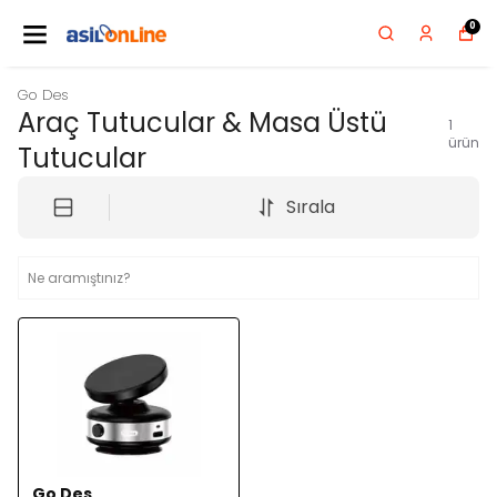
0
Go Des
Araç Tutucular & Masa Üstü
1
ürün
Tutucular
Sırala
Go Des