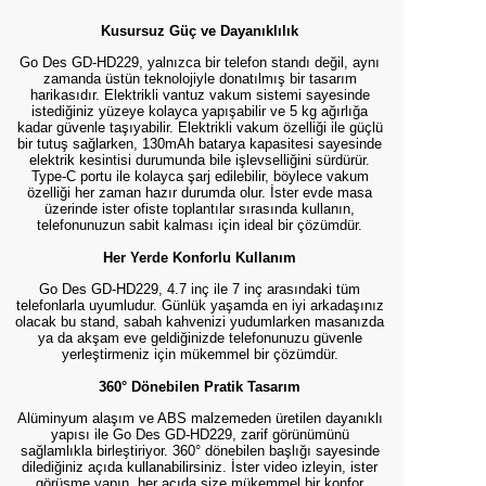
Kusursuz Güç ve Dayanıklılık
Go Des GD-HD229, yalnızca bir telefon standı değil, aynı
zamanda üstün teknolojiyle donatılmış bir tasarım
harikasıdır. Elektrikli vantuz vakum sistemi sayesinde
istediğiniz yüzeye kolayca yapışabilir ve 5 kg ağırlığa
kadar güvenle taşıyabilir. Elektrikli vakum özelliği ile güçlü
bir tutuş sağlarken, 130mAh batarya kapasitesi sayesinde
elektrik kesintisi durumunda bile işlevselliğini sürdürür.
Type-C portu ile kolayca şarj edilebilir, böylece vakum
özelliği her zaman hazır durumda olur. İster evde masa
üzerinde ister ofiste toplantılar sırasında kullanın,
telefonunuzun sabit kalması için ideal bir çözümdür.
Her Yerde Konforlu Kullanım
Go Des GD-HD229, 4.7 inç ile 7 inç arasındaki tüm
telefonlarla uyumludur. Günlük yaşamda en iyi arkadaşınız
olacak bu stand, sabah kahvenizi yudumlarken masanızda
ya da akşam eve geldiğinizde telefonunuzu güvenle
yerleştirmeniz için mükemmel bir çözümdür.
360° Dönebilen Pratik Tasarım
Alüminyum alaşım ve ABS malzemeden üretilen dayanıklı
yapısı ile Go Des GD-HD229, zarif görünümünü
sağlamlıkla birleştiriyor. 360° dönebilen başlığı sayesinde
dilediğiniz açıda kullanabilirsiniz. İster video izleyin, ister
görüşme yapın, her açıda size mükemmel bir konfor