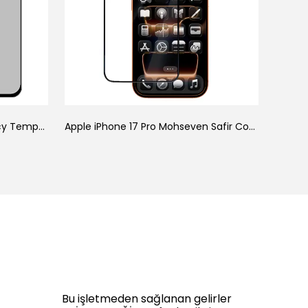
Galaxy A34 Zore New 5D Privacy Temperli Ekran Koruyucu
Apple iPhone 17 Pro Mohseven Safir Coating HD 3D Glue Temperli Cam Ekran Koruyucu
Bu işletmeden sağlanan gelirler