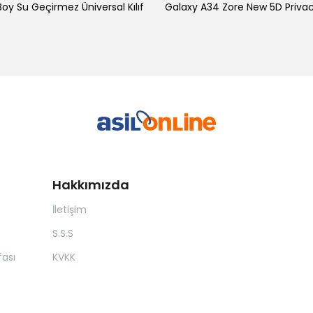
oy Su Geçirmez Üniversal Kılıf
Hakkımızda
İletişim
S.S.S
ası
KVKK