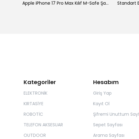
ke
Apple iPhone 17 Pro Max Kılıf M-Safe Şarj Özellikli Standlı Zore Proton Silikon Kapak
Standart B
Kategoriler
Hesabım
ELEKTRONİK
Giriş Yap
KIRTASİYE
Kayıt Ol
ROBOTİC
Şifremi Unuttum Sayf
TELEFON AKSESUAR
Sepet Sayfası
OUTDOOR
Arama Sayfası