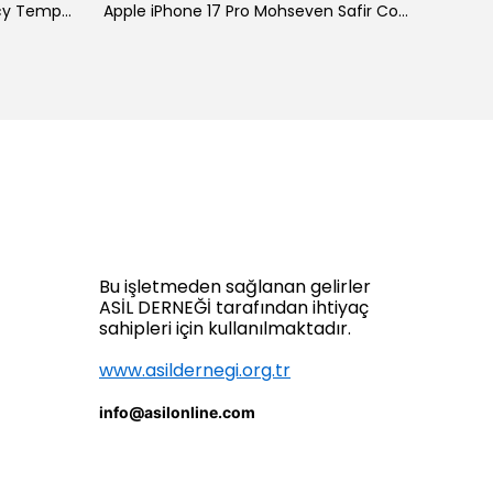
Galaxy A34 Zore New 5D Privacy Temperli Ekran Koruyucu
Apple iPhone 17 Pro Mohseven Safir Coating HD 3D Glue Temperli Cam Ekran Koruyucu
Bu işletmeden sağlanan gelirler
ASİL DERNEĞİ tarafından ihtiyaç
sahipleri için kullanılmaktadır.
www.asildernegi.org.tr
info@asilonline.com