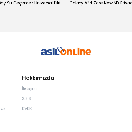
oy Su Geçirmez Üniversal Kılıf
Hakkımızda
İletişim
S.S.S
ası
KVKK