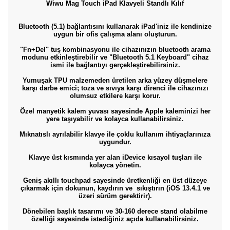
Wiwu Mag Touch iPad Klavyeli Standlı Kılıf
Bluetooth (5.1) bağlantısını kullanarak iPad'iniz ile kendinize
uygun bir ofis çalışma alanı oluşturun.
"Fn+Del" tuş kombinasyonu ile cihazınızın bluetooth arama
modunu etkinleştirebilir ve "Bluetooth 5.1 Keyboard" cihaz
ismi ile bağlantıyı gerçekleştirebilirsiniz.
Yumuşak TPU malzemeden üretilen arka yüzey düşmelere
karşı darbe emici; toza ve sıvıya karşı direnci ile cihazınızı
olumsuz etkilere karşı korur.
Özel manyetik kalem yuvası sayesinde Apple kaleminizi her
yere taşıyabilir ve kolayca kullanabilirsiniz.
Mıknatıslı ayrılabilir klavye ile çoklu kullanım ihtiyaçlarınıza
uygundur.
Klavye üst kısmında yer alan iDevice kısayol tuşları ile
kolayca yönetin.
Geniş akıllı touchpad sayesinde üretkenliği en üst düzeye
çıkarmak için dokunun, kaydırın ve sıkıştırın (iOS 13.4.1 ve
üzeri sürüm gerektirir).
Dönebilen başlık tasarımı ve 30-160 derece stand olabilme
özelliği sayesinde istediğiniz açıda kullanabilirsiniz.