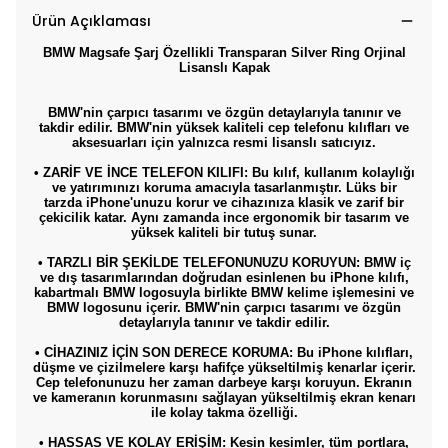
Ürün Açıklaması
BMW Magsafe Şarj Özellikli Transparan Silver Ring Orjinal
Lisanslı Kapak
BMW'nin çarpıcı tasarımı ve özgün detaylarıyla tanınır ve
takdir edilir. BMW'nin yüksek kaliteli cep telefonu kılıfları ve
aksesuarları için yalnızca resmi lisanslı satıcıyız.
• ZARİF VE İNCE TELEFON KILIFI: Bu kılıf, kullanım kolaylığı
ve yatırımınızı koruma amacıyla tasarlanmıştır. Lüks bir
tarzda iPhone'unuzu korur ve cihazınıza klasik ve zarif bir
çekicilik katar. Aynı zamanda ince ergonomik bir tasarım ve
yüksek kaliteli bir tutuş sunar.
• TARZLI BİR ŞEKİLDE TELEFONUNUZU KORUYUN: BMW iç
ve dış tasarımlarından doğrudan esinlenen bu iPhone kılıfı,
kabartmalı BMW logosuyla birlikte BMW kelime işlemesini ve
BMW logosunu içerir. BMW'nin çarpıcı tasarımı ve özgün
detaylarıyla tanınır ve takdir edilir.
• CİHAZINIZ İÇİN SON DERECE KORUMA: Bu iPhone kılıfları,
düşme ve çizilmelere karşı hafifçe yükseltilmiş kenarlar içerir.
Cep telefonunuzu her zaman darbeye karşı koruyun. Ekranın
ve kameranın korunmasını sağlayan yükseltilmiş ekran kenarı
ile kolay takma özelliği.
• HASSAS VE KOLAY ERİŞİM: Kesin kesimler, tüm portlara,