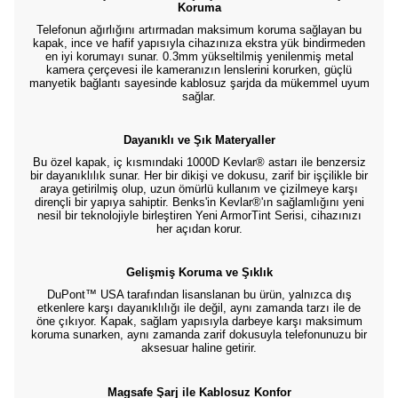
Koruma
Telefonun ağırlığını artırmadan maksimum koruma sağlayan bu
kapak, ince ve hafif yapısıyla cihazınıza ekstra yük bindirmeden
en iyi korumayı sunar. 0.3mm yükseltilmiş yenilenmiş metal
kamera çerçevesi ile kameranızın lenslerini korurken, güçlü
manyetik bağlantı sayesinde kablosuz şarjda da mükemmel uyum
sağlar.
Dayanıklı ve Şık Materyaller
Bu özel kapak, iç kısmındaki 1000D Kevlar® astarı ile benzersiz
bir dayanıklılık sunar. Her bir dikişi ve dokusu, zarif bir işçilikle bir
araya getirilmiş olup, uzun ömürlü kullanım ve çizilmeye karşı
dirençli bir yapıya sahiptir. Benks'in Kevlar®'ın sağlamlığını yeni
nesil bir teknolojiyle birleştiren Yeni ArmorTint Serisi, cihazınızı
her açıdan korur.
Gelişmiş Koruma ve Şıklık
DuPont™ USA tarafından lisanslanan bu ürün, yalnızca dış
etkenlere karşı dayanıklılığı ile değil, aynı zamanda tarzı ile de
öne çıkıyor. Kapak, sağlam yapısıyla darbeye karşı maksimum
koruma sunarken, aynı zamanda zarif dokusuyla telefonunuzu bir
aksesuar haline getirir.
Magsafe Şarj ile Kablosuz Konfor