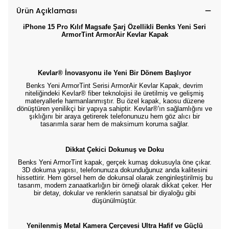
Ürün Açıklaması
iPhone 15 Pro
Kılıf Magsafe Şarj Özellikli Benks Yeni Seri
ArmorTint ArmorAir Kevlar Kapak
Kevlar® İnovasyonu ile Yeni Bir Dönem Başlıyor
Benks Yeni ArmorTint Serisi ArmorAir Kevlar Kapak, devrim
niteliğindeki Kevlar® fiber teknolojisi ile üretilmiş ve gelişmiş
materyallerle harmanlanmıştır. Bu özel kapak, kaosu düzene
dönüştüren yenilikçi bir yapıya sahiptir. Kevlar®'ın sağlamlığını ve
şıklığını bir araya getirerek telefonunuzu hem göz alıcı bir
tasarımla sarar hem de maksimum koruma sağlar.
Dikkat Çekici Dokunuş ve Doku
Benks Yeni ArmorTint kapak, gerçek kumaş dokusuyla öne çıkar.
3D dokuma yapısı, telefonunuza dokunduğunuz anda kalitesini
hissettirir. Hem görsel hem de dokunsal olarak zenginleştirilmiş bu
tasarım, modern zanaatkarlığın bir örneği olarak dikkat çeker. Her
bir detay, dokular ve renklerin sanatsal bir diyaloğu gibi
düşünülmüştür.
Yenilenmiş Metal Kamera Çerçevesi Ultra Hafif ve Güçlü