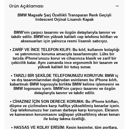
Ürün Açıklaması
BMW Magsafe Şarj Özellikli Transparan Renk Geçişli
Iridescent Orjinal Lisanslı Kapak
BMW'nin çarpıcı tasarımı ve özgün detaylarıyla tanınır ve
takdir edilir. BMW'nin yüksek kaliteli cep telefonu kılıfları ve
aksesuarları için yalnızca resmi lisanslı satıcıyız.
• ZARİF VE İNCE TELEFON KILIFI: Bu kılıf, kullanım kolaylığı
ve yatırımınızı koruma amacıyla tasarlanmıştır. Lüks bir
tarzda iPhone'unuzu korur ve cihazınıza klasik ve zarif bir
çekicilik katar. Aynı zamanda ince ergonomik bir tasarım ve
yüksek kaliteli bir tutuş sunar.
• TARZLI BİR ŞEKİLDE TELEFONUNUZU KORUYUN: BMW iç
ve dış tasarımlarından doğrudan esinlenen bu iPhone kılıfı,
kabartmalı BMW logosuyla birlikte BMW kelime işlemesini ve
BMW logosunu içerir. BMW'nin çarpıcı tasarımı ve özgün
detaylarıyla tanınır ve takdir edilir.
• CİHAZINIZ İÇİN SON DERECE KORUMA: Bu iPhone kılıfları,
düşme ve çizilmelere karşı hafifçe yükseltilmiş kenarlar içerir.
Cep telefonunuzu her zaman darbeye karşı koruyun. Ekranın
ve kameranın korunmasını sağlayan yükseltilmiş ekran kenarı
ile kolay takma özelliği.
• HASSAS VE KOLAY ERİŞİM: Kesin kesimler, tüm portlara,