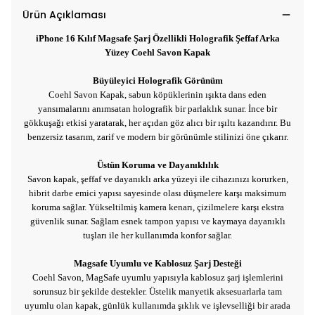
Ürün Açıklaması
iPhone 16 Kılıf Magsafe Şarj Özellikli Holografik Şeffaf Arka
Yüzey Coehl Savon Kapak
Büyüleyici Holografik Görünüm
Coehl Savon Kapak, sabun köpüklerinin ışıkta dans eden
yansımalarını anımsatan holografik bir parlaklık sunar. İnce bir
gökkuşağı etkisi yaratarak, her açıdan göz alıcı bir ışıltı kazandırır. Bu
benzersiz tasarım, zarif ve modern bir görünümle stilinizi öne çıkarır.
Üstün Koruma ve Dayanıklılık
Savon kapak, şeffaf ve dayanıklı arka yüzeyi ile cihazınızı korurken,
hibrit darbe emici yapısı sayesinde olası düşmelere karşı maksimum
koruma sağlar. Yükseltilmiş kamera kenarı, çizilmelere karşı ekstra
güvenlik sunar. Sağlam esnek tampon yapısı ve kaymaya dayanıklı
tuşları ile her kullanımda konfor sağlar.
Magsafe Uyumlu ve Kablosuz Şarj Desteği
Coehl Savon, MagSafe uyumlu yapısıyla kablosuz şarj işlemlerini
sorunsuz bir şekilde destekler. Üstelik manyetik aksesuarlarla tam
uyumlu olan kapak, günlük kullanımda şıklık ve işlevselliği bir arada