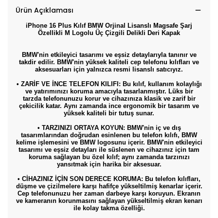
Ürün Açıklaması
iPhone 16 Plus Kılıf BMW Orjinal Lisanslı Magsafe Şarj
Özellikli M Logolu Üç Çizgili Delikli Deri Kapak
BMW'nin etkileyici tasarımı ve eşsiz detaylarıyla tanınır ve
takdir edilir. BMW'nin yüksek kaliteli cep telefonu kılıfları ve
aksesuarları için yalnızca resmi lisanslı satıcıyız.
• ZARİF VE İNCE TELEFON KILIFI: Bu kılıf, kullanım kolaylığı
ve yatırımınızı koruma amacıyla tasarlanmıştır. Lüks bir
tarzda telefonunuzu korur ve cihazınıza klasik ve zarif bir
çekicilik katar. Aynı zamanda ince ergonomik bir tasarım ve
yüksek kaliteli bir tutuş sunar.
• TARZINIZI ORTAYA KOYUN: BMW'nin iç ve dış
tasarımlarından doğrudan esinlenen bu telefon kılıfı, BMW
kelime işlemesini ve BMW logosunu içerir. BMW'nin etkileyici
tasarımı ve eşsiz detayları ile süslenen ve cihazınız için tam
koruma sağlayan bu özel kılıf; aynı zamanda tarzınızı
yansıtmak için harika bir aksesuar.
• CİHAZINIZ İÇİN SON DERECE KORUMA: Bu telefon kılıfları,
düşme ve çizilmelere karşı hafifçe yükseltilmiş kenarlar içerir.
Cep telefonunuzu her zaman darbeye karşı koruyun. Ekranın
ve kameranın korunmasını sağlayan yükseltilmiş ekran kenarı
ile kolay takma özelliği.