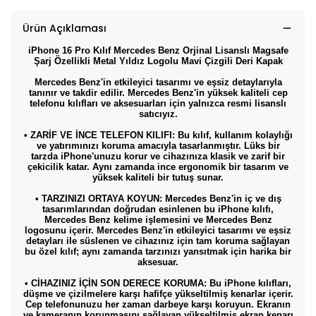
Ürün Açıklaması
iPhone 16 Pro Kılıf Mercedes Benz Orjinal Lisanslı Magsafe
Şarj Özellikli Metal Yıldız Logolu Mavi Çizgili Deri Kapak
Mercedes Benz'in etkileyici tasarımı ve eşsiz detaylarıyla
tanınır ve takdir edilir. Mercedes Benz'in yüksek kaliteli cep
telefonu kılıfları ve aksesuarları için yalnızca resmi lisanslı
satıcıyız.
• ZARİF VE İNCE TELEFON KILIFI: Bu kılıf, kullanım kolaylığı
ve yatırımınızı koruma amacıyla tasarlanmıştır. Lüks bir
tarzda iPhone'unuzu korur ve cihazınıza klasik ve zarif bir
çekicilik katar. Aynı zamanda ince ergonomik bir tasarım ve
yüksek kaliteli bir tutuş sunar.
• TARZINIZI ORTAYA KOYUN: Mercedes Benz'in iç ve dış
tasarımlarından doğrudan esinlenen bu iPhone kılıfı,
Mercedes Benz kelime işlemesini ve Mercedes Benz
logosunu içerir. Mercedes Benz'in etkileyici tasarımı ve eşsiz
detayları ile süslenen ve cihazınız için tam koruma sağlayan
bu özel kılıf; aynı zamanda tarzınızı yansıtmak için harika bir
aksesuar.
• CİHAZINIZ İÇİN SON DERECE KORUMA: Bu iPhone kılıfları,
düşme ve çizilmelere karşı hafifçe yükseltilmiş kenarlar içerir.
Cep telefonunuzu her zaman darbeye karşı koruyun. Ekranın
ve kameranın korunmasını sağlayan yükseltilmiş ekran kenarı