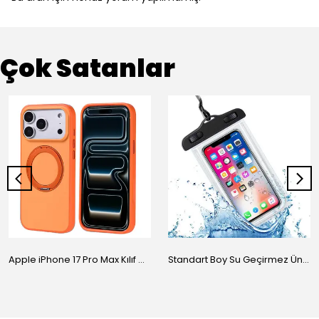
Çok Satanlar
Apple iPhone 17 Pro Max Kılıf M-Safe Şarj Özellikli Standlı Zore Proton Silikon Kapak
Standart Boy Su Geçirmez Üniversal Kılıf