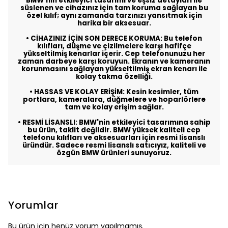
BMW'nin etkileyici tasarımı ve eşsiz detayları ile
süslenen ve cihazınız için tam koruma sağlayan bu
özel kılıf; aynı zamanda tarzınızı yansıtmak için
harika bir aksesuar.
• CİHAZINIZ İÇİN SON DERECE KORUMA: Bu telefon
kılıfları, düşme ve çizilmelere karşı hafifçe
yükseltilmiş kenarlar içerir. Cep telefonunuzu her
zaman darbeye karşı koruyun. Ekranın ve kameranın
korunmasını sağlayan yükseltilmiş ekran kenarı ile
kolay takma özelliği.
• HASSAS VE KOLAY ERİŞİM: Kesin kesimler, tüm
portlara, kameralara, düğmelere ve hoparlörlere
tam ve kolay erişim sağlar.
• RESMİ LİSANSLI: BMW'nin etkileyici tasarımına sahip
bu ürün, taklit değildir. BMW yüksek kaliteli cep
telefonu kılıfları ve aksesuarları için resmi lisanslı
üründür. Sadece resmi lisanslı satıcıyız, kaliteli ve
özgün BMW ürünleri sunuyoruz.
Yorumlar
Bu ürün için henüz yorum yapılmamış.