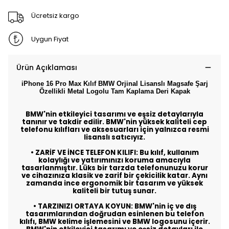
Ücretsiz kargo
Uygun Fiyat
Ürün Açıklaması
iPhone 16 Pro Max Kılıf BMW Orjinal Lisanslı Magsafe Şarj
Özellikli Metal Logolu Tam Kaplama Deri Kapak
BMW'nin etkileyici tasarımı ve eşsiz detaylarıyla
tanınır ve takdir edilir. BMW'nin yüksek kaliteli cep
telefonu kılıfları ve aksesuarları için yalnızca resmi
lisanslı satıcıyız.
• ZARİF VE İNCE TELEFON KILIFI: Bu kılıf, kullanım
kolaylığı ve yatırımınızı koruma amacıyla
tasarlanmıştır. Lüks bir tarzda telefonunuzu korur
ve cihazınıza klasik ve zarif bir çekicilik katar. Aynı
zamanda ince ergonomik bir tasarım ve yüksek
kaliteli bir tutuş sunar.
• TARZINIZI ORTAYA KOYUN: BMW'nin iç ve dış
tasarımlarından doğrudan esinlenen bu telefon
kılıfı, BMW kelime işlemesini ve BMW logosunu içerir.