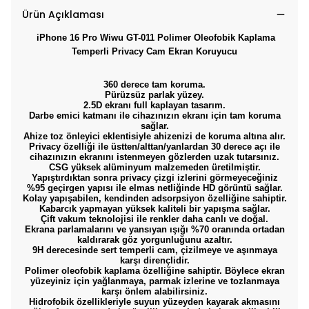
Ürün Açıklaması
iPhone 16 Pro Wiwu GT-011 Polimer Oleofobik Kaplama
Temperli Privacy Cam Ekran Koruyucu
360 derece tam koruma.
Pürüzsüz parlak yüzey.
2.5D ekranı full kaplayan tasarım.
Darbe emici katmanı ile cihazınızın ekranı için tam koruma
sağlar.
Ahize toz önleyici eklentisiyle ahizenizi de koruma altına alır.
Privacy özelliği ile üstten/alttan/yanlardan 30 derece açı ile
cihazınızın ekranını istenmeyen gözlerden uzak tutarsınız.
CSG yüksek alüminyum malzemeden üretilmiştir.
Yapıştırdıktan sonra privacy çizgi izlerini görmeyeceğiniz
%95 geçirgen yapısı ile elmas netliğinde HD görüntü sağlar.
Kolay yapışabilen, kendinden adsorpsiyon özelliğine sahiptir.
Kabarcık yapmayan yüksek kaliteli bir yapışma sağlar.
Çift vakum teknolojisi ile renkler daha canlı ve doğal.
Ekrana parlamalarını ve yansıyan ışığı %70 oranında ortadan
kaldırarak göz yorgunluğunu azaltır.
9H derecesinde sert temperli cam, çizilmeye ve aşınmaya
karşı dirençlidir.
Polimer oleofobik kaplama özelliğine sahiptir. Böylece ekran
yüzeyiniz için yağlanmaya, parmak izlerine ve tozlanmaya
karşı önlem alabilirsiniz.
Hidrofobik özellikleriyle suyun yüzeyden kayarak akmasını