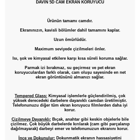
​​​DAVİN 5D CAM EKRAN KORUYUCU
Ürünün tamamı camdır.
Ekranınızın, kavisli bölümler dahil tamamını kaplar.
Uzun ömürlüdür.
Maximum seviyede çizilmeleri önler.
Isı, şok ve kimyasal etkilere karşı kısa süreli koruma sağlar.
Parmak izi bırakmaz, su geçirmez ve pet ekran
koruyuculardan farklı olarak, cam oluşu sayesinde en net
ekran görüntüsünü almanızı sağlar.
Tempered Glass:
Kimyasal işlemlerle güçlendirilmiş, çok
yüksek derecedeki darbelere dayanıklı camdan üretilmiştir.
Telefonunuzu diğer tüm ekran koruyucu filmlerden daha iyi
korur.
Çizilmeye Dayanıklı:
Bıçak, anahtar gibi keskin objelerle bile
çizilmez. Çok büyük darbelerde kırılarak (cam gibi parçalanıp
dağılmayarak) darbeyi emer ve telefonunuzun ekranını korur.
İnce ve Dokunulur:
Dokunmatik ekranın hassasiyetini