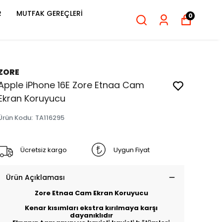
R
MUTFAK GEREÇLERİ
0
ZORE
Apple iPhone 16E Zore Etnaa Cam
Ekran Koruyucu
Ürün Kodu
:
TA116295
Ücretsiz kargo
Uygun Fiyat
Ürün Açıklaması
Zore Etnaa Cam Ekran Koruyucu
Kenar kısımları ekstra kırılmaya karşı
dayanıklıdır