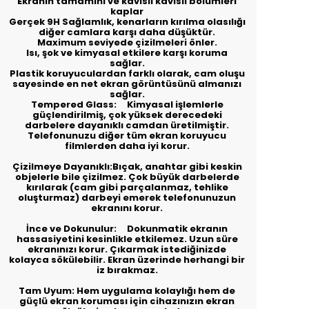
Ekranın tamamını ve kavisli kavisli bölümleri
kaplar
Gerçek 9H Sağlamlık, kenarların kırılma olasılığı
diğer camlara karşı daha düşüktür.
Maximum seviyede çizilmeleri önler.
Isı, şok ve kimyasal etkilere karşı koruma
sağlar.
Plastik koruyuculardan farklı olarak, cam oluşu
sayesinde en net ekran görüntüsünü almanızı
sağlar.
Tempered Glass: Kimyasal işlemlerle
güçlendirilmiş, çok yüksek derecedeki
darbelere dayanıklı camdan üretilmiştir.
Telefonunuzu diğer tüm ekran koruyucu
filmlerden daha iyi korur.
Çizilmeye Dayanıklı:Bıçak, anahtar gibi keskin
objelerle bile çizilmez. Çok büyük darbelerde
kırılarak (cam gibi parçalanmaz, tehlike
oluşturmaz) darbeyi emerek telefonunuzun
ekranını korur.
İnce ve Dokunulur: Dokunmatik ekranın
hassasiyetini kesinlikle etkilemez. Uzun süre
ekranınızı korur. Çıkarmak istediğinizde
kolayca sökülebilir. Ekran üzerinde herhangi bir
iz bırakmaz.
Tam Uyum: Hem uygulama kolaylığı hem de
güçlü ekran koruması için cihazınızın ekran