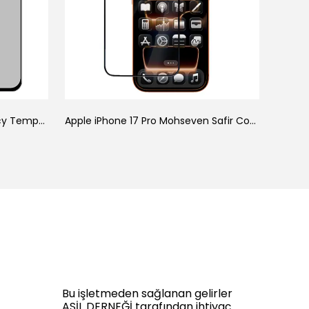
Galaxy A34 Zore New 5D Privacy Temperli Ekran Koruyucu
Apple iPhone 17 Pro Mohseven Safir Coating HD 3D Glue Temperli Cam Ekran Koruyucu
Bu işletmeden sağlanan gelirler
ASİL DERNEĞİ tarafından ihtiyaç