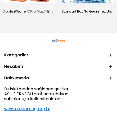
Apple iPhone 17 Pro Max Kılıf M-Safe Şarj Özellikli Standlı Zore Proton Silikon Kapak
Standart Boy Su Geçirmez Üniversal Kılıf
Kategoriler
Hesabım
Hakkımızda
Bu işletmeden sağlanan gelirler
ASİL DERNEĞİ tarafından ihtiyaç
sahipleri için kullanılmaktadır.
www.asildernegi.org.tr