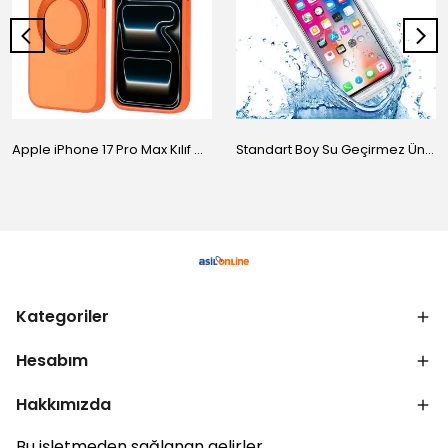
Apple iPhone 17 Pro Max Kılıf M-Safe Şarj Özellikli Standlı Zore Proton Silikon Kapak
Standart Boy Su Geçirmez Üniversal Kılıf
Kategoriler
Hesabım
Hakkımızda
Bu işletmeden sağlanan gelirler