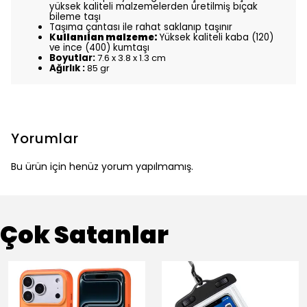
yüksek kaliteli malzemelerden üretilmiş bıçak
bileme taşı
Taşıma çantası ile rahat saklanıp taşınır
K
ullanılan malzeme:
Yüksek kaliteli kaba (120)
ve ince (400) kumtaşı
Boyutlar:
7.6 x 3.8 x 1.3 cm
Ağırlık :
85 gr
Yorumlar
Bu ürün için henüz yorum yapılmamış.
Çok Satanlar