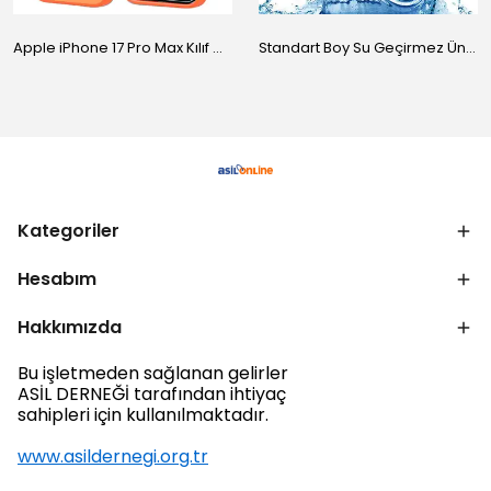
Apple iPhone 17 Pro Max Kılıf M-Safe Şarj Özellikli Standlı Zore Proton Silikon Kapak
Standart Boy Su Geçirmez Üniversal Kılıf
Kategoriler
Hesabım
Hakkımızda
Bu işletmeden sağlanan gelirler
ASİL DERNEĞİ tarafından ihtiyaç
sahipleri için kullanılmaktadır.
www.asildernegi.org.tr