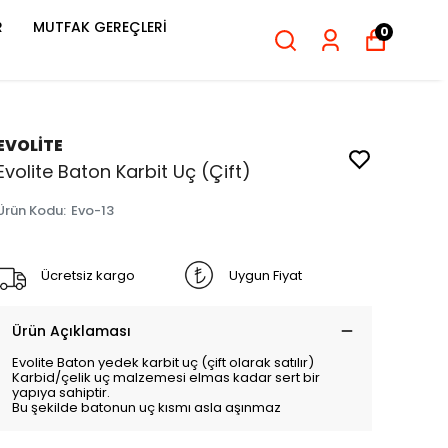
R
MUTFAK GEREÇLERİ
0
EVOLİTE
Evolite Baton Karbit Uç (Çift)
Ürün Kodu
:
Evo-13
Ücretsiz kargo
Uygun Fiyat
Ürün Açıklaması
Evolite Baton yedek karbit uç (çift olarak satılır)
Karbid/çelik uç malzemesi elmas kadar sert bir
yapıya sahiptir.
Bu şekilde batonun uç kısmı asla aşınmaz