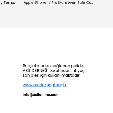
Galaxy A34 Zore New 5D Privacy Temperli Ekran Koruyucu
Apple iPhone 17 Pro Mohseven Safir Coating HD 3D Glue Temperli Cam Ekran Koruyucu
Bu işletmeden sağlanan gelirler
ASİL DERNEĞİ tarafından ihtiyaç
sahipleri için kullanılmaktadır.
www.asildernegi.org.tr
info@asilonline.com