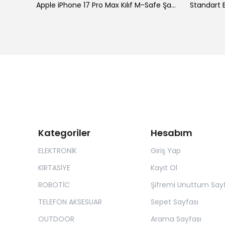
ke
Apple iPhone 17 Pro Max Kılıf M-Safe Şarj Özellikli Standlı Zore Proton Silikon Kapak
Standart B
Kategoriler
Hesabım
ELEKTRONİK
Giriş Yap
KIRTASİYE
Kayıt Ol
ROBOTİC
Şifremi Unuttum Sayf
TELEFON AKSESUAR
Sepet Sayfası
OUTDOOR
Arama Sayfası