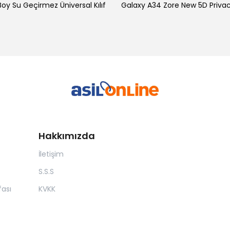
oy Su Geçirmez Üniversal Kılıf
Hakkımızda
İletişim
S.S.S
ası
KVKK