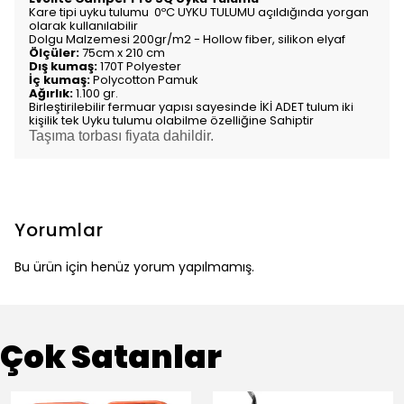
Kare tipi uyku tulumu 0ºC UYKU TULUMU açıldığında yorgan
olarak kullanılabilir
Dolgu Malzemesi 200gr/m2 - Hollow fiber, silikon elyaf
Ölçüler:
75cm x 210 cm
Dış kumaş:
170T Polyester
İç kumaş:
Polycotton Pamuk
Ağırlık:
1.100 gr.
Birleştirilebilir fermuar yapısı sayesinde İKİ ADET tulum iki
kişilik tek Uyku tulumu olabilme özelliğine Sahiptir
Taşıma torbası fiyata dahildir.
Yorumlar
Bu ürün için henüz yorum yapılmamış.
Çok Satanlar