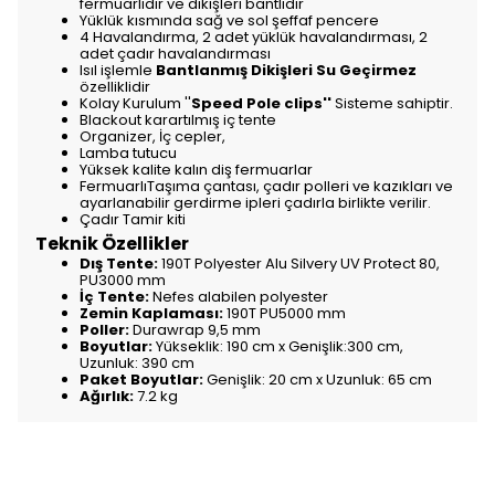
fermuarlıdır ve dikişleri bantlıdır
Yüklük kısmında sağ ve sol şeffaf pencere
4 Havalandırma, 2 adet yüklük havalandırması, 2
adet çadır havalandırması
Isıl işlemle
Bantlanmış Dikişleri Su Geçirmez
özelliklidir
Kolay Kurulum ''
Speed Pole clips''
Sisteme sahiptir.
Blackout karartılmış iç tente
Organizer, İç cepler,
Lamba tutucu
Yüksek kalite kalın diş fermuarlar
FermuarlıTaşıma çantası, çadır polleri ve kazıkları ve
ayarlanabilir gerdirme ipleri çadırla birlikte verilir.
Çadır Tamir kiti
Teknik Özellikler
Dış Tente:
190T Polyester Alu Silvery UV Protect 80,
PU3000 mm
İç Tente:
Nefes alabilen polyester
Zemin Kaplaması:
190T PU5000 mm
Poller:
Durawrap 9,5 mm
Boyutlar:
Yükseklik: 190 cm x Genişlik:300 cm,
Uzunluk: 390 cm
Paket Boyutlar:
Genişlik: 20 cm x Uzunluk: 65 cm
Ağırlık:
7.2 kg