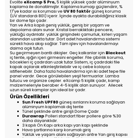
Evolite
eXcamp 5 Pro,
5 kişilik yüksek çadır alüminyum
kaplama ile donatılmıştır. Kaplama kumaşı güçlendirir, %
17'ye kadar ısı koruması ve
UV 80 faktör
güneş koruma
(UV standardı 801) içerir. İçinde ayakta durabildiğiniz klasik
bir dome tipi çadır.
Yan ve Arka kapılı geniş yüklük, geniş bir yaşam ve
depolama alanı sunar. Kristal berraklıktaki pencere,
yüklüğü aydınlatır. yüklük girişindeki çamurluk, kirleri yaşam
alanından uzakta tutar. Dört adet havalandırma sistemi
sürekli hava akışı sağlar. Tam işlev için havalandırmayı
daima açık tutun.
Su geçirmeyen bantlı dikişler. Geç kalkanlar için
Blackout
iç tente, ışığın içeri girmesini engeller. File çibinlik koruma,
böcekleri iç çadırdan uzak tutar.Sistem, iç çadırdaki file
kapak açılarak etkinleştirilebilir ve iç cebe kolayca
istiflenebilir. Daha fazla havalandırma için iki adet tepe file
panel vardır. Gece görülebilen yeşil fermuarlar. Lamba
tutucu ve organize cepler. eXcamp 5 kişilik çadır, kamp
malzemeleriyle beraber 4-5 kişilik alan sunuyor. Ailecek
uzun süreli kamplar için ideal bir çadır.
Ürün Özellikleri
Sun Fresh UPF80
güneş ısınlarını koruma sağlayan
alüminyum kaplamalı dış tente
Tünel şeklinde antre girişli Dome Çadır
Durawrap
Polleri standart fiber pollere göre %30
daha dayanıklıdır.
3 kapılı Ön Kapı arka kapı yan kapı şeklinde
Hava şartlarına karşı korumalı giriş
Yüklük ve yaşam alanı sağlayan antre Yan giriş kapısı