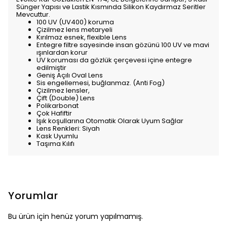
Sünger Yapısı ve Lastik Kısmında Silikon Kaydırmaz Seritler
Mevcuttur.
100 UV (UV400) koruma
Çizilmez lens metaryeli
Kırılmaz esnek, flexible Lens
Entegre filtre sayesinde insan gözünü 100 UV ve mavi
ışınlardan korur
UV koruması da gözlük çerçevesi içine entegre
edilmiştir
Geniş Açılı Oval Lens
Sis engellemesi, buğlanmaz. (Anti Fog)
Çizilmez lensler,
Çift (Double) Lens
Polikarbonat
Çok Hafiftir
Işık koşullarına Otomatik Olarak Uyum Sağlar
Lens Renkleri: Siyah
Kask Uyumlu
Taşıma Kılıfı
Yorumlar
Bu ürün için henüz yorum yapılmamış.