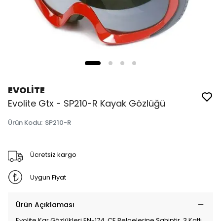
EVOLİTE
Evolite Gtx - SP210-R Kayak Gözlüğü
Ürün Kodu
:
SP210-R
Ücretsiz kargo
Uygun Fiyat
Ürün Açıklaması
Evolite Kar Gözlükleri EN-174, CE Belgelerine Sahiptir, 3 Katlı