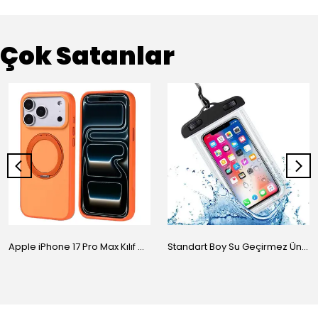
Çok Satanlar
Apple iPhone 17 Pro Max Kılıf M-Safe Şarj Özellikli Standlı Zore Proton Silikon Kapak
Standart Boy Su Geçirmez Üniversal Kılıf