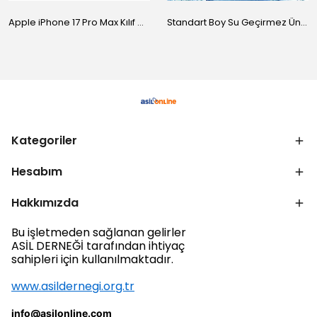
Apple iPhone 17 Pro Max Kılıf M-Safe Şarj Özellikli Standlı Zore Proton Silikon Kapak
Standart Boy Su Geçirmez Üniversal Kılıf
Kategoriler
Hesabım
Hakkımızda
Bu işletmeden sağlanan gelirler
ASİL DERNEĞİ tarafından ihtiyaç
sahipleri için kullanılmaktadır.
www.asildernegi.org.tr
info@asilonline.com