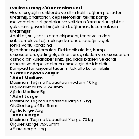
Evolite Strong 3'lü Karabina Seti
Göz alıcı çeşitli renklerde ve ultra hafif sağlam plastikten
üretilmiş, anahtarlar, cep telefonları, teknik kamp
malzemeleri sırt çantaları ve valizlerin fermuarları gibi bir
çok ürünü güvenli bir şekilde bağlamak, tutturmak için
üretilmiştir.
Anahtar, su şişesi, kamp ekipmanı, fener ve ışıkları
sabitlemek ve taşımak için kullanabileceğiniz çok
fonksiyonlu karabina.
İç mekan uygulamaları: Elektronik aletler, kamp
aksesuarları, çadır gölgelikleri, araç aletleri ve aksesuarları
asmak için kullanabilirsiniz. Işık, saksı bitkileri ve garaj
araçları ve depo kaplarını asmak için de idealdir.
Kompakt fonksiyonel tasarım, tek elle kullanılabilir.
3 Farklı boydan oluşur
1 Adet Medium
Maximum Taşıma Kapasitesi medium 40 kg
Ölçüler Medium 55x40mm
Ağırlık Medium 5g
1 Adet Large
Maximum Taşıma Kapasitesi large 55 kg
Ölçüler large 65x45mm
Ağırlık large 7,5g
1 Adet Xlarge
Maximum Taşıma Kapasitesi Xlarge 70 kg
Ölçüler Xlarge 75x55mm
Ağırlık Xlarge 11,5g