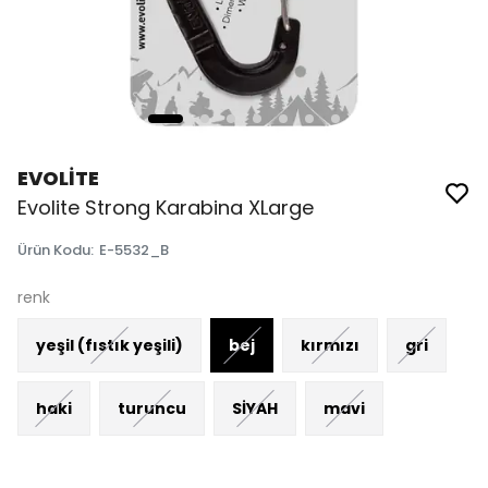
EVOLİTE
Evolite Strong Karabina XLarge
Ürün Kodu
:
E-5532_B
renk
yeşil (fıstık yeşili)
bej
kırmızı
gri
haki
turuncu
SİYAH
mavi