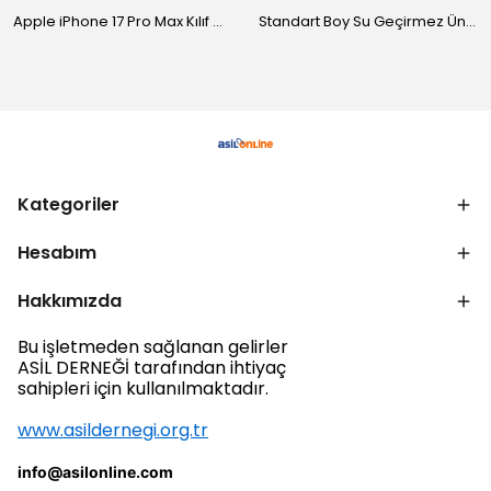
Apple iPhone 17 Pro Max Kılıf M-Safe Şarj Özellikli Standlı Zore Proton Silikon Kapak
Standart Boy Su Geçirmez Üniversal Kılıf
Kategoriler
Hesabım
Hakkımızda
Bu işletmeden sağlanan gelirler
ASİL DERNEĞİ tarafından ihtiyaç
sahipleri için kullanılmaktadır.
www.asildernegi.org.tr
info@asilonline.com