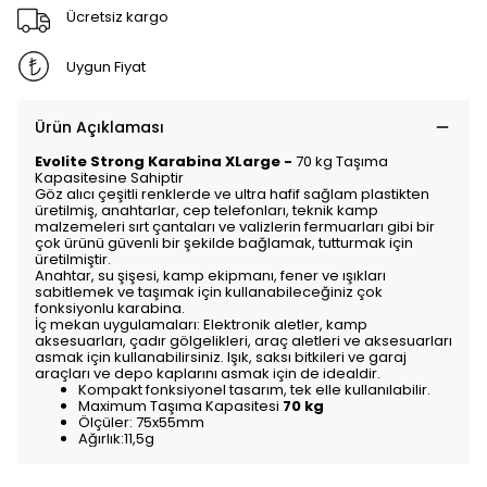
Ücretsiz kargo
Uygun Fiyat
Ürün Açıklaması
Evolite Strong Karabina XLarge -
70 kg Taşıma
Kapasitesine Sahiptir
Göz alıcı çeşitli renklerde ve ultra hafif sağlam plastikten
üretilmiş, anahtarlar, cep telefonları, teknik kamp
malzemeleri sırt çantaları ve valizlerin fermuarları gibi bir
çok ürünü güvenli bir şekilde bağlamak, tutturmak için
üretilmiştir.
Anahtar, su şişesi, kamp ekipmanı, fener ve ışıkları
sabitlemek ve taşımak için kullanabileceğiniz çok
fonksiyonlu karabina.
İç mekan uygulamaları: Elektronik aletler, kamp
aksesuarları, çadır gölgelikleri, araç aletleri ve aksesuarları
asmak için kullanabilirsiniz. Işık, saksı bitkileri ve garaj
araçları ve depo kaplarını asmak için de idealdir.
Kompakt fonksiyonel tasarım, tek elle kullanılabilir.
Maximum Taşıma Kapasitesi
70 kg
Ölçüler: 75x55mm
Ağırlık:11,5g