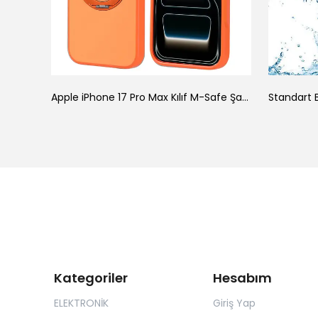
ke
Apple iPhone 17 Pro Max Kılıf M-Safe Şarj Özellikli Standlı Zore Proton Silikon Kapak
Standart B
Kategoriler
Hesabım
ELEKTRONİK
Giriş Yap