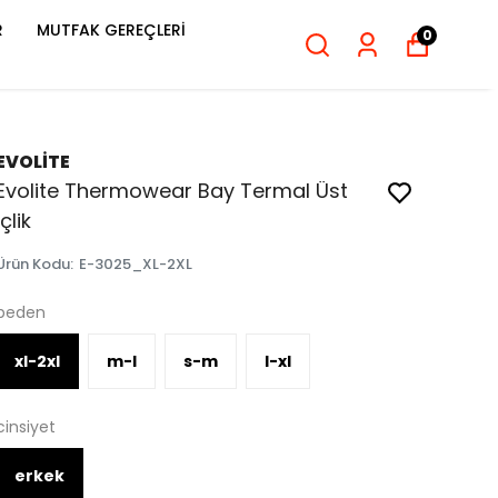
R
MUTFAK GEREÇLERİ
0
EVOLİTE
Evolite Thermowear Bay Termal Üst
İçlik
Ürün Kodu
:
E-3025_XL-2XL
beden
xl-2xl
m-l
s-m
l-xl
cinsiyet
erkek