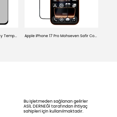
Galaxy A34 Zore New 5D Privacy Temperli Ekran Koruyucu
Apple iPhone 17 Pro Mohseven Safir Coating HD 3D Glue Temperli Cam Ekran Koruyucu
Bu işletmeden sağlanan gelirler
ASİL DERNEĞİ tarafından ihtiyaç
sahipleri için kullanılmaktadır.