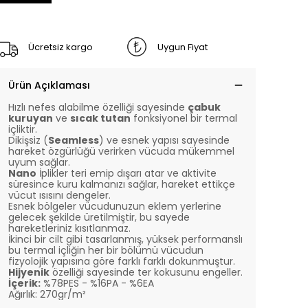
Ücretsiz kargo
Uygun Fiyat
Ürün Açıklaması
Hızlı nefes alabilme özelliği sayesinde
çabuk
kuruyan
ve
sıcak tutan
fonksiyonel bir termal
içliktir.
Dikişsiz (
Seamless
) ve esnek yapısı sayesinde
hareket özgürlüğü verirken vücuda mükemmel
uyum sağlar.
Nano
İplikler teri emip dışarı atar ve aktivite
süresince kuru kalmanızı sağlar, hareket ettikçe
vücut ısısını dengeler.
Esnek bölgeler vücudunuzun eklem yerlerine
gelecek şekilde üretilmiştir, bu sayede
hareketleriniz kısıtlanmaz.
İkinci bir cilt gibi tasarlanmış, yüksek performanslı
bu termal içliğin her bir bölümü vücudun
fizyolojik yapısına göre farklı farklı dokunmuştur.
Hijyenik
özelliği sayesinde ter kokusunu engeller.
İçerik:
%78PES - %16PA - %6EA
Ağırlık: 270gr/m²