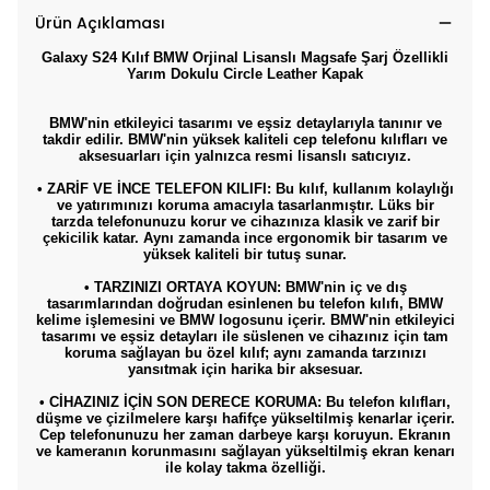
Ürün Açıklaması
Galaxy S24 Kılıf BMW Orjinal Lisanslı Magsafe Şarj Özellikli
Yarım Dokulu Circle Leather Kapak
BMW'nin etkileyici tasarımı ve eşsiz detaylarıyla tanınır ve
takdir edilir. BMW'nin yüksek kaliteli cep telefonu kılıfları ve
aksesuarları için yalnızca resmi lisanslı satıcıyız.
• ZARİF VE İNCE TELEFON KILIFI: Bu kılıf, kullanım kolaylığı
ve yatırımınızı koruma amacıyla tasarlanmıştır. Lüks bir
tarzda telefonunuzu korur ve cihazınıza klasik ve zarif bir
çekicilik katar. Aynı zamanda ince ergonomik bir tasarım ve
yüksek kaliteli bir tutuş sunar.
• TARZINIZI ORTAYA KOYUN: BMW'nin iç ve dış
tasarımlarından doğrudan esinlenen bu telefon kılıfı, BMW
kelime işlemesini ve BMW logosunu içerir. BMW'nin etkileyici
tasarımı ve eşsiz detayları ile süslenen ve cihazınız için tam
koruma sağlayan bu özel kılıf; aynı zamanda tarzınızı
yansıtmak için harika bir aksesuar.
• CİHAZINIZ İÇİN SON DERECE KORUMA: Bu telefon kılıfları,
düşme ve çizilmelere karşı hafifçe yükseltilmiş kenarlar içerir.
Cep telefonunuzu her zaman darbeye karşı koruyun. Ekranın
ve kameranın korunmasını sağlayan yükseltilmiş ekran kenarı
ile kolay takma özelliği.