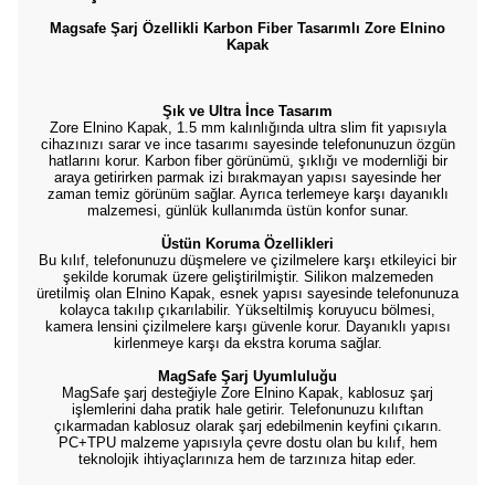
Magsafe Şarj Özellikli Karbon Fiber Tasarımlı Zore Elnino
Kapak
Şık ve Ultra İnce Tasarım
Zore Elnino Kapak, 1.5 mm kalınlığında ultra slim fit yapısıyla
cihazınızı sarar ve ince tasarımı sayesinde telefonunuzun özgün
hatlarını korur. Karbon fiber görünümü, şıklığı ve modernliği bir
araya getirirken parmak izi bırakmayan yapısı sayesinde her
zaman temiz görünüm sağlar. Ayrıca terlemeye karşı dayanıklı
malzemesi, günlük kullanımda üstün konfor sunar.
Üstün Koruma Özellikleri
Bu kılıf, telefonunuzu düşmelere ve çizilmelere karşı etkileyici bir
şekilde korumak üzere geliştirilmiştir. Silikon malzemeden
üretilmiş olan Elnino Kapak, esnek yapısı sayesinde telefonunuza
kolayca takılıp çıkarılabilir. Yükseltilmiş koruyucu bölmesi,
kamera lensini çizilmelere karşı güvenle korur. Dayanıklı yapısı
kirlenmeye karşı da ekstra koruma sağlar.
MagSafe Şarj Uyumluluğu
MagSafe şarj desteğiyle Zore Elnino Kapak, kablosuz şarj
işlemlerini daha pratik hale getirir. Telefonunuzu kılıftan
çıkarmadan kablosuz olarak şarj edebilmenin keyfini çıkarın.
PC+TPU malzeme yapısıyla çevre dostu olan bu kılıf, hem
teknolojik ihtiyaçlarınıza hem de tarzınıza hitap eder.