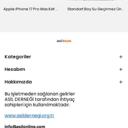
Apple iPhone 17 Pro Max Kılıf M-Safe Şarj Özellikli Standlı Zore Proton Silikon Kapak
Standart Boy Su Geçirmez Üniversal Kılıf
Kategoriler
Hesabım
Hakkımızda
Bu işletmeden sağlanan gelirler
ASİL DERNEĞİ tarafından ihtiyaç
sahipleri için kullanılmaktadır.
www.asildernegi.org.tr
info@asilonline.com