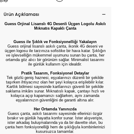
Ürün Açıklaması
Guess Orjinal Lisanslı 4G Desenli Üçgen Logolu Askılı
Mıknatıs Kapaklı Çanta
Guess ile Şıklık ve Fonksiyonelliği Yakalayın
Guess orijinal lisanslı askılı çanta, ikonik 4G deseni ve
üçgen logosu ile tarzınıza sofistike bir hava katar. Şıklığın
ve işlevselliğin mükemmel uyumunu sunan bu çanta, her
ortamda göz alıcı bir görünüm sağlar. Minimalist tasarımı
ile günlük kullanım için idealdir.
Pratik Tasarım, Fonksiyonel Detaylar
Tek gözlü geniş haznesi, eşyalarınızı düzenli bir şekilde
taşırken ihtiyacınız olan her şeyi kolayca erişilebilir kılar.
Kartlık bölmesi sayesinde kartlarınızı güvenli bir şekilde
saklama imkânı sunar. Mıknatıslı kapak, çantayı hızlı ve
kolayca açıp kapamanızı sağlarken, aynı zamanda
eşyalarınızın güvenliğini de garanti altına alır.
Her Ortamda Yanınızda
Guess çanta, askılı tasarımı sayesinde ellerinizi özgür
bırakır ve günlük hayatta konfor sunar. İster alışverişte,
ister arkadaş buluşmalarında ya da bir davette olun, bu
çanta hem fonksiyonelliği hem de şıklığıyla kombinlerinizi
kusursuzca tamamlar.