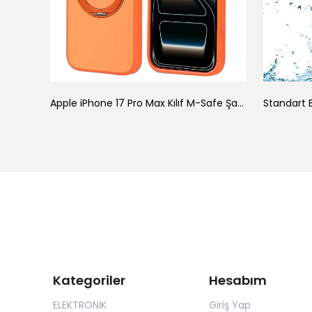
ke
Apple iPhone 17 Pro Max Kılıf M-Safe Şarj Özellikli Standlı Zore Proton Silikon Kapak
Standart B
Kategoriler
Hesabım
ELEKTRONİK
Giriş Yap