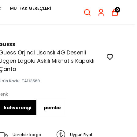
R
MUTFAK GEREÇLERİ
0
GUESS
Guess Orjinal Lisanslı 4G Desenli
Üçgen Logolu Askılı Mıknatıs Kapaklı
Çanta
Ürün Kodu
:
TA113569
renk
kahverengi
pembe
Ücretsiz kargo
Uygun Fiyat