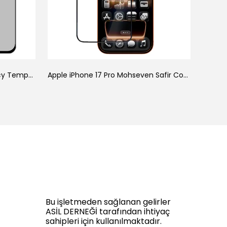
Galaxy A34 Zore New 5D Privacy Temperli Ekran Koruyucu
Apple iPhone 17 Pro Mohseven Safir Coating HD 3D Glue Temperli Cam Ekran Koruyucu
Bu işletmeden sağlanan gelirler
ASİL DERNEĞİ tarafından ihtiyaç
sahipleri için kullanılmaktadır.