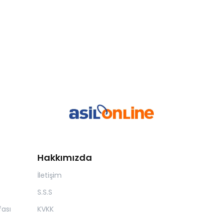
Hakkımızda
İletişim
S.S.S
ası
KVKK