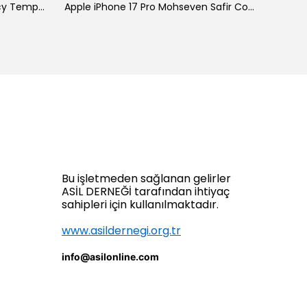
Galaxy A34 Zore New 5D Privacy Temperli Ekran Koruyucu
Apple iPhone 17 Pro Mohseven Safir Coating HD 3D Glue Temperli Cam Ekran Koruyucu
Bu işletmeden sağlanan gelirler
ASİL DERNEĞİ tarafından ihtiyaç
sahipleri için kullanılmaktadır.
www.asildernegi.org.tr
info@asilonline.com