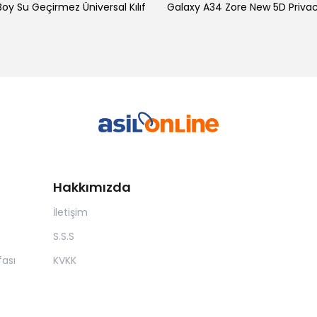
oy Su Geçirmez Üniversal Kılıf
Hakkımızda
İletişim
S.S.S
ası
KVKK