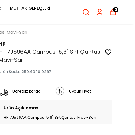
R
MUTFAK GEREÇLERİ
0
sı Mavi-Sarı
HP
HP 7J596AA Campus 15,6" Sırt Çantası
Mavi-Sarı
Ürün Kodu
:
250.40.10.0267
Ücretsiz kargo
Uygun Fiyat
Ürün Açıklaması
HP 7J596AA Campus 15,6" Sırt Çantası Mavi-Sarı