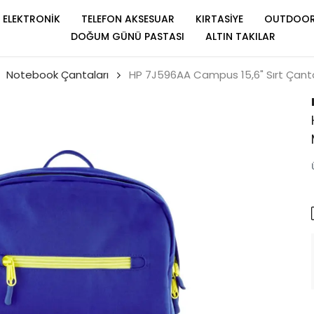
ELEKTRONİK
TELEFON AKSESUAR
KIRTASİYE
OUTDOO
DOĞUM GÜNÜ PASTASI
ALTIN TAKILAR
Notebook Çantaları
HP 7J596AA Campus 15,6" Sırt Çanta