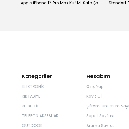
ke
Apple iPhone 17 Pro Max Kılıf M-Safe Şarj Özellikli Standlı Zore Proton Silikon Kapak
Standart B
Kategoriler
Hesabım
ELEKTRONİK
Giriş Yap
KIRTASİYE
Kayıt Ol
ROBOTİC
Şifremi Unuttum Sayf
TELEFON AKSESUAR
Sepet Sayfası
OUTDOOR
Arama Sayfası