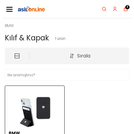
0
BMW
Kılıf & Kapak
1
ürün
Sırala
BMW