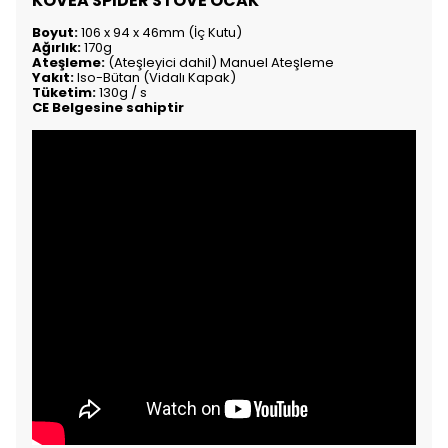
KOVEA SPIDER STOVE OCAK
Boyut:
106 x 94 x 46mm (İç Kutu)
Ağırlık:
170g
Ateşleme:
(Ateşleyici dahil) Manuel Ateşleme
Yakıt:
Iso-Bütan (Vidalı Kapak)
Tüketim:
130g / s
CE Belgesine sahiptir