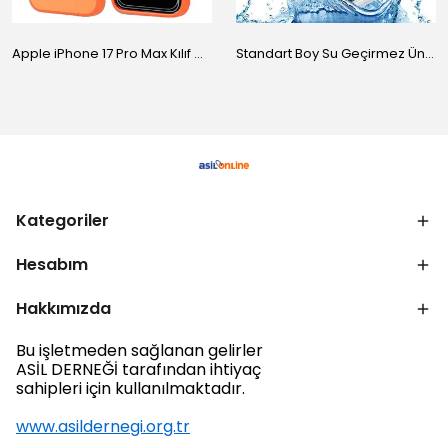
Apple iPhone 17 Pro Max Kılıf M-Safe Şarj Özellikli Standlı Zore Proton Silikon Kapak
Standart Boy Su Geçirmez Üniversal Kılıf
Kategoriler
Hesabım
Hakkımızda
Bu işletmeden sağlanan gelirler
ASİL DERNEĞİ tarafından ihtiyaç
sahipleri için kullanılmaktadır.
www.asildernegi.org.tr