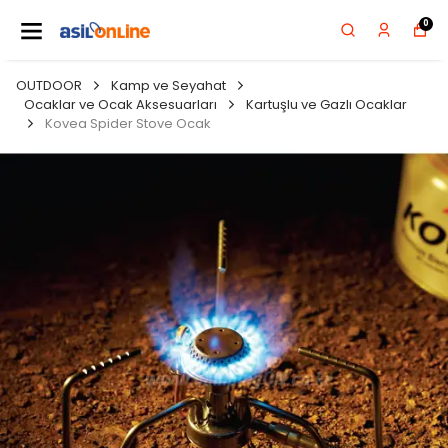
0
OUTDOOR
Kamp ve Seyahat
Ocaklar ve Ocak Aksesuarları
Kartuşlu ve Gazlı Ocaklar
Kovea Spider Stove Ocak