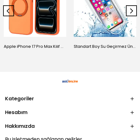
Apple iPhone 17 Pro Max Kılıf M-Safe Şarj Özellikli Standlı Zore Proton Silikon Kapak
Standart Boy Su Geçirmez Üniversal Kılıf
Kategoriler
Hesabım
Hakkımızda
Bu işletmeden sağlanan gelirler