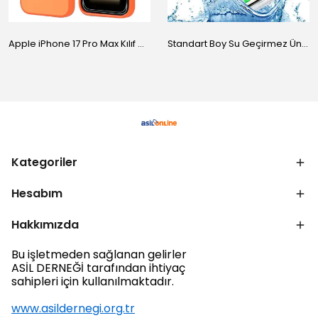
Apple iPhone 17 Pro Max Kılıf M-Safe Şarj Özellikli Standlı Zore Proton Silikon Kapak
Standart Boy Su Geçirmez Üniversal Kılıf
Kategoriler
Hesabım
Hakkımızda
Bu işletmeden sağlanan gelirler
ASİL DERNEĞİ tarafından ihtiyaç
sahipleri için kullanılmaktadır.
www.asildernegi.org.tr