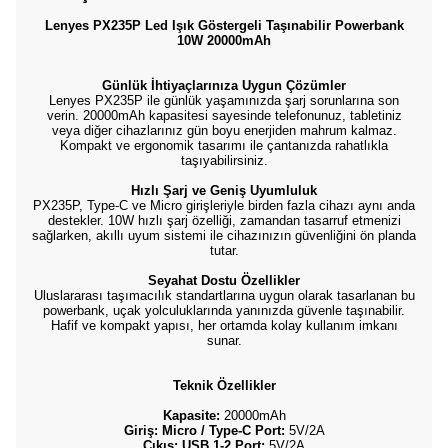
Lenyes PX235P Led Işık Göstergeli Taşınabilir Powerbank
10W 20000mAh
Günlük İhtiyaçlarınıza Uygun Çözümler
Lenyes PX235P ile günlük yaşamınızda şarj sorunlarına son
verin. 20000mAh kapasitesi sayesinde telefonunuz, tabletiniz
veya diğer cihazlarınız gün boyu enerjiden mahrum kalmaz.
Kompakt ve ergonomik tasarımı ile çantanızda rahatlıkla
taşıyabilirsiniz.
Hızlı Şarj ve Geniş Uyumluluk
PX235P, Type-C ve Micro girişleriyle birden fazla cihazı aynı anda
destekler. 10W hızlı şarj özelliği, zamandan tasarruf etmenizi
sağlarken, akıllı uyum sistemi ile cihazınızın güvenliğini ön planda
tutar.
Seyahat Dostu Özellikler
Uluslararası taşımacılık standartlarına uygun olarak tasarlanan bu
powerbank, uçak yolculuklarında yanınızda güvenle taşınabilir.
Hafif ve kompakt yapısı, her ortamda kolay kullanım imkanı
sunar.
Teknik Özellikler
Kapasite:
20000mAh
Giriş: Micro / Type-C Port:
5V/2A
Çıkış: USB 1-2 Port:
5V/2A