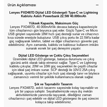
Ürün Açıklaması
Lenyes PXD487D Dijital LED Göstergeli Type-C ve Lightning
Kablolu Askılı Powerbank 22.5W 40.000mAh
Yüksek Kapasite, Maksimum Güç
Lenyes PXD487D, 40.000mAh'lik devasa batarya kapasitesiyle
tüm cihazlarınızı gün boyunca şarj eder. Güçlü Type-C ve Micro
USB girişleri sayesinde 18W hızlı şarj desteği sunar ve cihazınızı
kısa sürede enerjiyle buluşturur. USB çıkış portu ile 22.5W'a kadar
güç sağlayarak telefon, tablet ve diğer cihazlarınızı güvenle şarj
edebilirsiniz. Aynı zamanda, kablolu ve kablosuz kullanım imkânı
sunarak esnek bir şarj deneyimi yaşatır.
Dijital LED Gösterge ve Çoklu Çıkış Seçenekleri
Üzerindeki dijital LED gösterge, batarya durumunu ve çıkış
gücünü anlık olarak takip etmenizi sağlar. Type-C ve Lightning
kablolu çıkışlar, 20W ve 10W güç seçenekleri ile çeşitli cihazlar
için ideal şarj imkanı sunar. SCP desteği ile 10V/2.25A çıkış
sağlayarak, uyumlu cihazlar için hızlı şarj olanağı tanır ve böylece
zamanınızı verimli bir şekilde kullanmanıza olanak sağlar.
Şık ve Taşınabilir Tasarım
Lenyes PXD487D, askılı tasarımı sayesinde kolay taşınabilir ve
şık bir yapıya sahiptir. Seyahatlerinizde veya dış mekân
aktivitelerinizde yanınızda taşıyarak, dilediğiniz zaman
cihazlarınızı şarj edebilir ve dijital LED göstergesi ile şarj sürecini
kolayca takip edebilirsiniz.