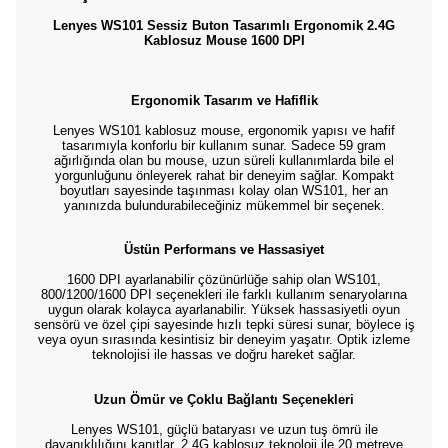
Lenyes WS101 Sessiz Buton Tasarımlı Ergonomik 2.4G
Kablosuz Mouse 1600 DPI
Ergonomik Tasarım ve Hafiflik
Lenyes WS101 kablosuz mouse, ergonomik yapısı ve hafif
tasarımıyla konforlu bir kullanım sunar. Sadece 59 gram
ağırlığında olan bu mouse, uzun süreli kullanımlarda bile el
yorgunluğunu önleyerek rahat bir deneyim sağlar. Kompakt
boyutları sayesinde taşınması kolay olan WS101, her an
yanınızda bulundurabileceğiniz mükemmel bir seçenek.
Üstün Performans ve Hassasiyet
1600 DPI ayarlanabilir çözünürlüğe sahip olan WS101,
800/1200/1600 DPI seçenekleri ile farklı kullanım senaryolarına
uygun olarak kolayca ayarlanabilir. Yüksek hassasiyetli oyun
sensörü ve özel çipi sayesinde hızlı tepki süresi sunar, böylece iş
veya oyun sırasında kesintisiz bir deneyim yaşatır. Optik izleme
teknolojisi ile hassas ve doğru hareket sağlar.
Uzun Ömür ve Çoklu Bağlantı Seçenekleri
Lenyes WS101, güçlü bataryası ve uzun tuş ömrü ile
dayanıklılığını kanıtlar. 2.4G kablosuz teknoloji ile 20 metreye