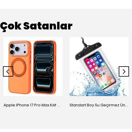
Çok Satanlar
Apple iPhone 17 Pro Max Kılıf M-Safe Şarj Özellikli Standlı Zore Proton Silikon Kapak
Standart Boy Su Geçirmez Üniversal Kılıf