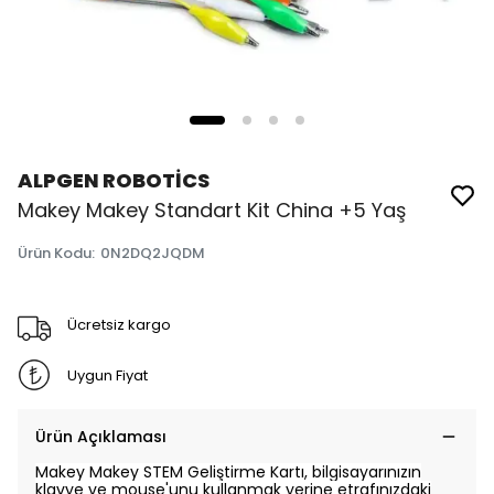
ALPGEN ROBOTİCS
Makey Makey Standart Kit China +5 Yaş
Ürün Kodu
:
0N2DQ2JQDM
Ücretsiz kargo
Uygun Fiyat
Ürün Açıklaması
Makey Makey STEM Geliştirme Kartı, bilgisayarınızın
klavye ve mouse'unu kullanmak yerine etrafınızdaki