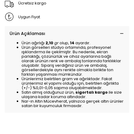
Ücretsiz kargo
Uygun Fiyat
Ürün Açıklaması
Ürün ağırlığı
2,10
gr
olup,
14
ayardır.
Ürün görselleri stüdyo ortamında, profesyonel
ışıklandırma ile çekilmiştir. Bu nedenle, ekran
parlaklığı, çözünürlük ve cihaz ayarlarına bağlı
olarak ürünün renk ve ambalaj tonlarında farklılıklar
oluşabilir. Sipariş verdiğiniz ürün ve ambalaj,
görsellerdekiyle aynı renkte olmakla birlikte ton
farkları yaşanması mümkündür.
Ürünlerimiz belirtilen gram ve ağırlıktadır. Fakat
ürünlerimiz el yapımı olduğu için, belirtilen ağırlıkta
(+/-) %0,01-0,05 sapma oluşabilmektedir.
Satın almış olduğunuz ürün,
sigortalı kargo
ile size
ulaşana kadar koruma altındadır.
Nar-in Altın Mücevherat, yalnızca gerçek altın ürünler
satan bir kuyumculuk firmasıdır.