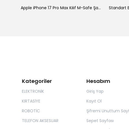
ke
Apple iPhone 17 Pro Max Kılıf M-Safe Şarj Özellikli Standlı Zore Proton Silikon Kapak
Standart B
Kategoriler
Hesabım
ELEKTRONİK
Giriş Yap
KIRTASİYE
Kayıt Ol
ROBOTİC
Şifremi Unuttum Sayf
TELEFON AKSESUAR
Sepet Sayfası