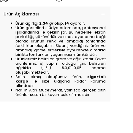
Ürün Açıklaması
Ürün ağırlığı
2,34
gr
olup,
14
ayardır.
Ürün görselleri stüdyo ortamında, profesyonel
ışıklandırma ile çekilmiştir. Bu nedenle, ekran
parlaklığı, çözünürlük ve cihaz ayarlarına bağlı
olarak ürünün renk ve ambalaj tonlarında
farklılıklar oluşabilir. Sipariş verdiğiniz ürün ve
ambalaj, görsellerdekiyle aynı renkte olmakla
birlikte ton farkları yaşanması mümkündür.
Ürünlerimiz belirtilen gram ve ağırlıktadır. Fakat
ürünlerimiz el yapımı olduğu için, belirtilen
ağırlıkta (+/-) %0,01-0,05 sapma
oluşabilmektedir.
Satın almış olduğunuz ürün,
sigortalı
kargo
ile size ulaşana kadar koruma
altındadır.
Nar-in Altın Mücevherat, yalnızca gerçek altın
ürünler satan bir kuyumculuk firmasıdır.