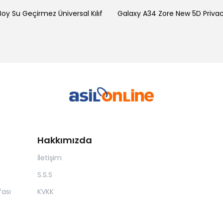
oy Su Geçirmez Üniversal Kılıf
Hakkımızda
İletişim
S.S.S
ası
KVKK