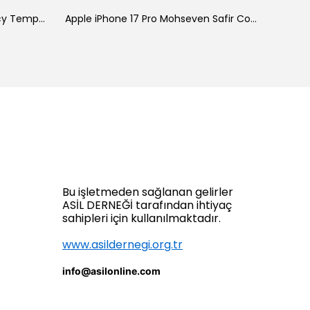
Galaxy A34 Zore New 5D Privacy Temperli Ekran Koruyucu
Apple iPhone 17 Pro Mohseven Safir Coating HD 3D Glue Temperli Cam Ekran Koruyucu
Bu işletmeden sağlanan gelirler
ASİL DERNEĞİ tarafından ihtiyaç
sahipleri için kullanılmaktadır.
www.asildernegi.org.tr
info@asilonline.com