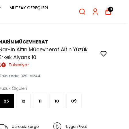
R
MUTFAK GEREÇLERİ
0
NARİN MÜCEVHERAT
Nar-in Altın Mücevherat Altın Yüzük
Erkek Alyans 10
Tükeniyor
Ürün Kodu
:
329-M244
Yüzük Ölçüleri
25
12
11
10
09
Ücretsiz kargo
Uygun Fiyat