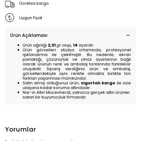
Ücretsiz kargo
Uygun Fiyat
Ürün Açıklaması
Ürün ağırlığı
2,31
gr
olup,
14
ayardır.
Ürün görselleri stüdyo ortamında, profesyonel
ışıklandırma ile çekilmiştir. Bu nedenle, ekran
parlaklığı, çözünürlük ve cihaz ayarlarına bağlı
olarak ürünün renk ve ambalaj tonlarında farklılıklar
oluşabilir. Sipariş verdiğiniz ürün ve ambalaj,
görsellerdekiyle aynı renkte olmakla birlikte ton
farkları yaşanması mümkündür.
Satın almış olduğunuz ürün,
sigortalı kargo
ile size
ulaşana kadar koruma altındadır.
Nar-in Altın Mücevherat, yalnızca gerçek altın ürünler
satan bir kuyumculuk firmasıdır.
Yorumlar