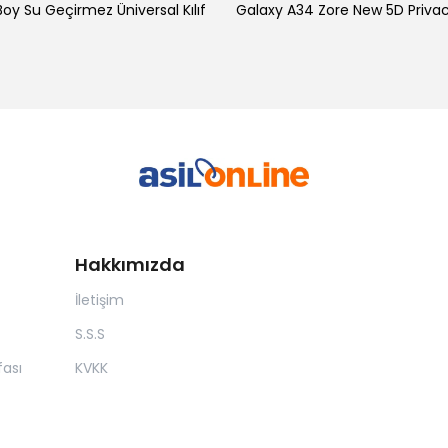
oy Su Geçirmez Üniversal Kılıf
Hakkımızda
İletişim
S.S.S
ası
KVKK