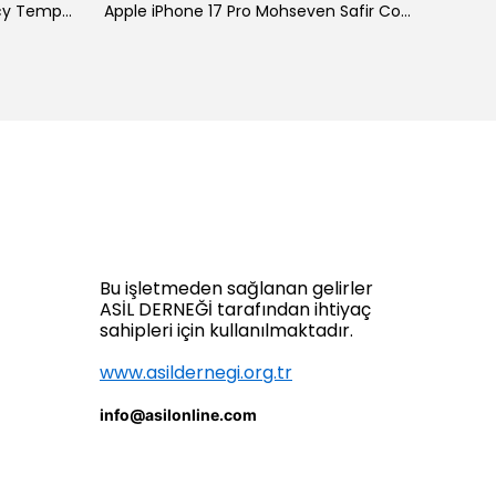
Galaxy A34 Zore New 5D Privacy Temperli Ekran Koruyucu
Apple iPhone 17 Pro Mohseven Safir Coating HD 3D Glue Temperli Cam Ekran Koruyucu
Bu işletmeden sağlanan gelirler
ASİL DERNEĞİ tarafından ihtiyaç
sahipleri için kullanılmaktadır.
www.asildernegi.org.tr
info@asilonline.com