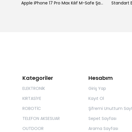
ke
Apple iPhone 17 Pro Max Kılıf M-Safe Şarj Özellikli Standlı Zore Proton Silikon Kapak
Standart B
Kategoriler
Hesabım
ELEKTRONİK
Giriş Yap
KIRTASİYE
Kayıt Ol
ROBOTİC
Şifremi Unuttum Sayf
TELEFON AKSESUAR
Sepet Sayfası
OUTDOOR
Arama Sayfası