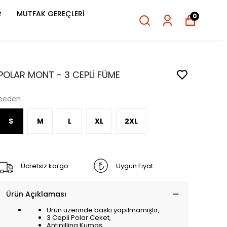
R
MUTFAK GEREÇLERİ
0
POLAR MONT - 3 CEPLİ FÜME
beden
S
M
L
XL
2XL
Ücretsiz kargo
Uygun Fiyat
Ürün Açıklaması
Ürün üzerinde baskı yapılmamıştır,
3 Cepli Polar Ceket,
Antipilling Kumaş,