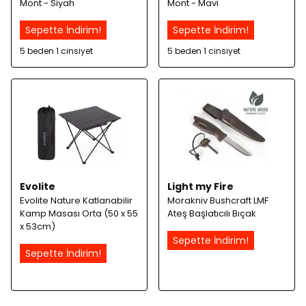
Mont - Siyah
Mont - Mavi
Sepette İndirim!
Sepette İndirim!
5 beden 1 cinsiyet
5 beden 1 cinsiyet
Evolite
Light my Fire
Evolite Nature Katlanabilir
Morakniv Bushcraft LMF
Kamp Masası Orta (50 x 55
Ateş Başlatıcılı Bıçak
x 53cm)
Sepette İndirim!
Sepette İndirim!