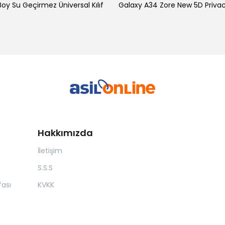
oy Su Geçirmez Üniversal Kılıf
Hakkımızda
İletişim
S.S.S
ası
KVKK