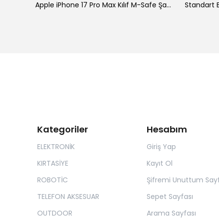
ke
Apple iPhone 17 Pro Max Kılıf M-Safe Şarj Özellikli Standlı Zore Proton Silikon Kapak
Standart B
Kategoriler
Hesabım
ELEKTRONİK
Giriş Yap
KIRTASİYE
Kayıt Ol
ROBOTİC
Şifremi Unuttum Sayf
TELEFON AKSESUAR
Sepet Sayfası
OUTDOOR
Arama Sayfası