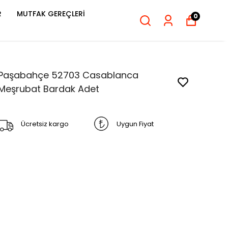
R
MUTFAK GEREÇLERİ
0
Paşabahçe 52703 Casablanca
Meşrubat Bardak Adet
Ücretsiz kargo
Uygun Fiyat