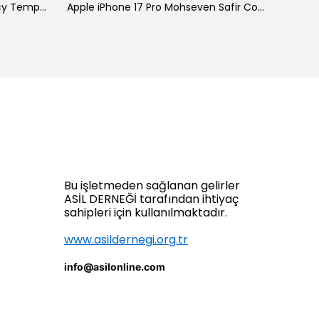
Galaxy A34 Zore New 5D Privacy Temperli Ekran Koruyucu
Apple iPhone 17 Pro Mohseven Safir Coating HD 3D Glue Temperli Cam Ekran Koruyucu
Bu işletmeden sağlanan gelirler
ASİL DERNEĞİ tarafından ihtiyaç
sahipleri için kullanılmaktadır.
www.asildernegi.org.tr
info@asilonline.com