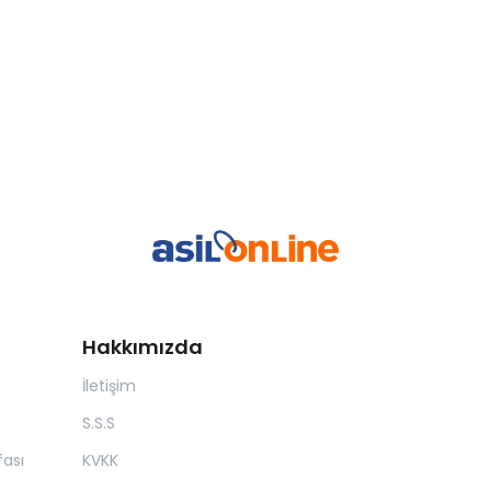
Hakkımızda
İletişim
S.S.S
ası
KVKK