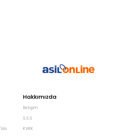
Hakkımızda
İletişim
S.S.S
ası
KVKK