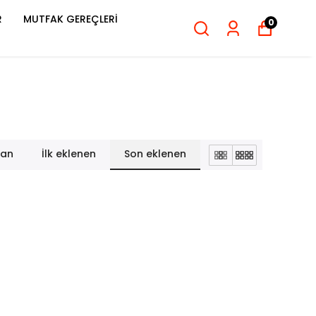
R
MUTFAK GEREÇLERİ
0
lan
İlk eklenen
Son eklenen