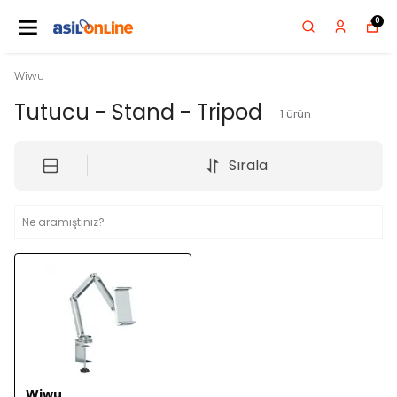
0
Wiwu
Tutucu - Stand - Tripod
1
ürün
Sırala
Wiwu