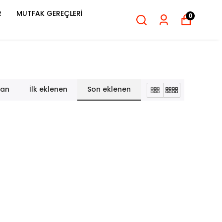
R
MUTFAK GEREÇLERİ
0
lan
İlk eklenen
Son eklenen