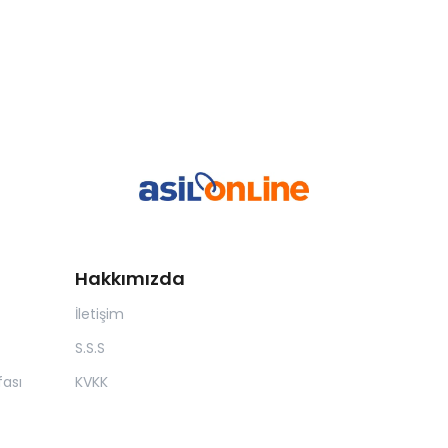
Hakkımızda
İletişim
S.S.S
ası
KVKK